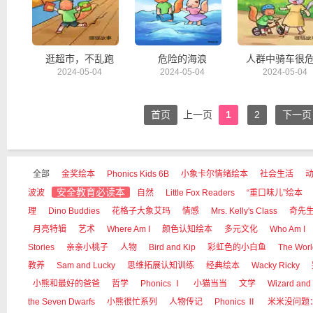
逛超市，不乱跑
危险的海浪
人群中骑车很
2024-05-04
2024-05-04
2024-05-04
首页
上一页
1
2
下一页
全部
金奖绘本
Phonics Kids 6B
小象卡尔情绪绘本
社会生活
安全教育必读本
波波
自然
Little Fox Readers
“重口味儿”绘本
理
Dino Buddies
花格子大象艾玛
情感
Mrs. Kelly's Class
奇先
月亮特辑
艺术
Where Am I
颜色认知绘本
多元文化
Who Am I
Stories
亲亲小桃子
人物
Bird and Kip
彩虹色的小白鱼
The Worl
教养
Sam and Lucky
思维拓展认知训练
经典绘本
Wacky Ricky
小熊和最好的爸爸
哲学
Phonics Ⅰ
小猫当当
文学
Wizard and
the Seven Dwarfs
小熊很忙系列
人物传记
Phonics Ⅱ
米米没问题