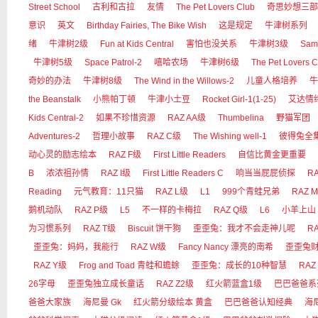
Street School
古利和古拉
友情
The Pet Lovers Club
奇思妙想三部
意识
英文
Birthday Fairies, The Bike Wish
这是规定
牛津树系列
绪
牛津树2级
Fun at Kids Central
害怕也没关系
牛津树3级
Sam
牛津树5级
Space Patrol-2
嘻哈农场
牛津树6级
The Pet Lovers C
奇妙的办法
牛津树8级
The Wind in the Willows-2
儿童人格培养
牛
the Beanstalk
小熊帕丁顿
牛津小土豆
Rocket Girl-1(1-25)
艾达情
Kids Central-2
如果不珍惜资源
RAZ AA级
Thumbelina
野猫军团
Adventures-2
哲理小故事
RAZ C级
The Wishing well-1
彼得兔全
动心灵的励志绘本
RAZ F级
First Little Readers
自信比黄金更重要
B
浓浓祖孙情
RAZ I级
First Little Readers C
响当当屁屁侦探
RA
Reading
元气教育：11只猫
RAZ L级
L1
999个青蛙兄弟
RAZ 
鹅机动队
RAZ P级
L5
不一样的卡梅拉
RAZ Q级
L6
小羊上山
为习惯系列
RAZ T级
Biscuit 饼干狗
歪歪兔：我才不会走神儿呢
R
歪歪兔：妈妈，我能行
RAZ W级
Fancy Nancy 漂亮的南希
歪歪兔
RAZ Y级
Frog and Toad 青蛙和蟾蜍
歪歪兔：成长的10种智慧
RAZ
26字母
歪歪兔独立成长童话
RAZ Z2级
红火箭蓝盒1级
巴巴爸爸系
爸爸大家族
海尼曼 Gk
红火箭分级绘本 黄盒
巴巴爸爸认知经典
海尼