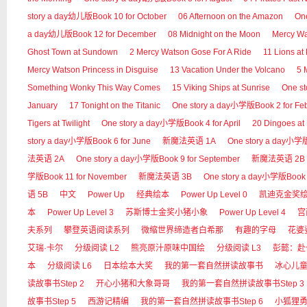
story a day幼儿版Book 10 for October
06 Afternoon on the Amazon
On
a day幼儿版Book 12 for December
08 Midnight on the Moon
Mercy 
Ghost Town at Sundown
2 Mercy Watson Gose For A Ride
11 Lions at
Mercy Watson Princess in Disguise
13 Vacation Under the Volcano
5 
Something Wonky This Way Comes
15 Viking Ships at Sunrise
One s
January
17 Tonight on the Titanic
One story a day小学版Book 2 for Fe
Tigers at Twilight
One story a day小学版Book 4 for April
20 Dingoes at
story a day小学版Book 6 for June
新魔法英语 1A
One story a day小学版B
法英语 2A
One story a day小学版Book 9 for September
新魔法英语 2B
学版Book 11 for November
新魔法英语 3B
One story a day小学版Book 
语 5B
中文
Power Up
经典绘本
Power Up Level 0
凯迪克金奖
本
Power Up Level 3
苏斯博士金奖小猪小象
Power Up Level 4
宫
夫系列
攀登英语阅读系列
微缩世界缔造者白希那
有趣的字母
花婆
艾瑞·卡尔
分级阅读 L2
熊亮原汁原味中国绘
分级阅读 L3
彭懿：赴
本
分级阅读 L6
日本绘本大奖
我的第一套自然拼读故事书
冰心儿
读故事书Step 2
开心小猪和大象哥哥
我的第一套自然拼读故事书Step 3
故事书Step 5
西游记精编
我的第一套自然拼读故事书Step 6
小狐狸