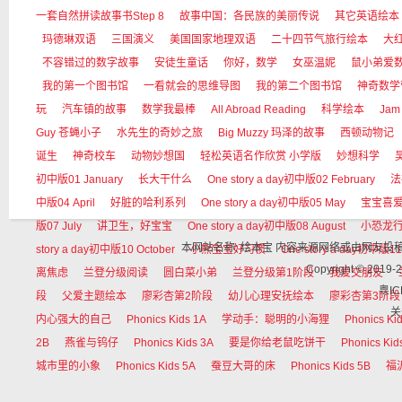
一套自然拼读故事书Step 8
故事中国：各民族的美丽传说
其它英语绘本
玛德琳双语
三国演义
美国国家地理双语
二十四节气旅行绘本
大红狗
不容错过的数字故事
安徒生童话
你好，数学
女巫温妮
鼠小弟爱
我的第一个图书馆
一看就会的思维导图
我的第二个图书馆
神奇数学
玩
汽车镇的故事
数学我最棒
All Abroad Reading
科学绘本
Jam
Guy 苍蝇小子
水先生的奇妙之旅
Big Muzzy 玛泽的故事
西顿动物记
诞生
神奇校车
动物妙想国
轻松英语名作欣赏 小学版
妙想科学
初中版01 January
长大干什么
One story a day初中版02 February
法
中版04 April
好脏的哈利系列
One story a day初中版05 May
宝宝喜
版07 July
讲卫生，好宝宝
One story a day初中版08 August
小恐龙
本网站名称: 绘本宝 内容来源网络或由网友
story a day初中版10 October
小熊宝宝好习惯
One story a day初中版11
Copyright © 
离焦虑
兰登分级阅读
圆白菜小弟
兰登分级第1阶段
我爱交朋友
粤IC
段
父爱主题绘本
廖彩杏第2阶段
幼儿心理安抚绘本
廖彩杏第3阶段
关
内心强大的自己
Phonics Kids 1A
学动手：聪明的小海狸
Phonics Ki
2B
燕雀与钨仔
Phonics Kids 3A
要是你给老鼠吃饼干
Phonics Kid
城市里的小象
Phonics Kids 5A
蚕豆大哥的床
Phonics Kids 5B
福