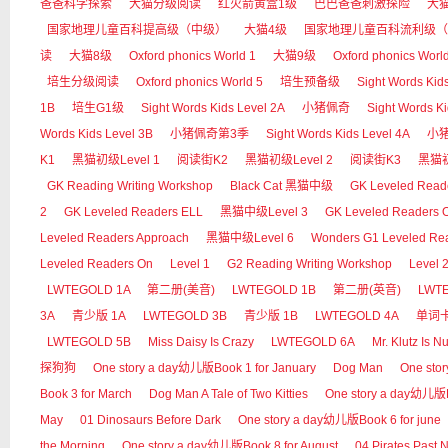
爸爸科学探索
大猫分级阅读
红火箭黄盒1级
巴巴爸爸刺激探险
大
国家地理儿童百科提高级（中级）
大猫4级
国家地理儿童百科流利级（
读
大猫8级
Oxford phonics World 1
大猫9级
Oxford phonics Worl
培生分级阅读
Oxford phonics World 5
培生预备级
Sight Words Kid
1B
培生G1级
Sight Words Kids Level 2A
小猪佩奇
Sight Words Ki
Words Kids Level 3B
小猪佩奇第3季
Sight Words Kids Level 4A
小
K1
黑猫初级Level 1
阅读街K2
黑猫初级Level 2
阅读街K3
黑猫初
GK Reading Writing Workshop
Black Cat 黑猫中级
GK Leveled Read
2
GK Leveled Readers ELL
黑猫中级Level 3
GK Leveled Readers 
Leveled Readers Approach
黑猫中级Level 6
Wonders G1 Leveled Re
Leveled Readers On
Level 1
G2 Reading Writing Workshop
Level 
LWTEGOLD 1A
第二册(美音)
LWTEGOLD 1B
第二册(英音)
LWT
3A
青少版 1A
LWTEGOLD 3B
青少版 1B
LWTEGOLD 4A
单词
LWTEGOLD 5B
Miss Daisy Is Crazy
LWTEGOLD 6A
Mr. Klutz Is Nu
探狗狗
One story a day幼儿版Book 1 for January
Dog Man
One sto
Book 3 for March
Dog Man A Tale of Two Kitties
One story a day幼儿版Bo
May
01 Dinosaurs Before Dark
One story a day幼儿版Book 6 for june
the Morning
One story a day幼儿版Book 8 for August
04 Pirates Past 