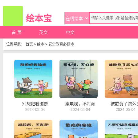
绘本宝
首 页
英文
中文
位置导航：
首页
>
绘本
>
安全教育必读本
别想把我骗走
乘电梯，不打闹
被欺负了怎么
2024-05-04
2024-05-04
2024-05-04