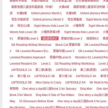
爸爸科学探索
大猫分级阅读
红火箭黄盒1级
巴巴爸爸刺激探险
大
国家地理儿童百科提高级（中级）
大猫4级
国家地理儿童百科流利级（
读
大猫8级
Oxford phonics World 1
大猫9级
Oxford phonics Worl
培生分级阅读
Oxford phonics World 5
培生预备级
Sight Words Kid
1B
培生G1级
Sight Words Kids Level 2A
小猪佩奇
Sight Words Ki
Words Kids Level 3B
小猪佩奇第3季
Sight Words Kids Level 4A
小
阅读街K2
K1
黑猫初级Level 1
黑猫初级Level 2
阅读街K3
黑猫
GK Reading Writing Workshop
Black Cat 黑猫中级
GK Leveled Read
2
GK Leveled Readers ELL
黑猫中级Level 3
GK Leveled Readers 
Leveled Readers Approach
黑猫中级Level 6
Wonders G1 Leveled Re
Leveled Readers On
Level 1
G2 Reading Writing Workshop
Level 
LWTEGOLD 1A
第二册(美音)
LWTEGOLD 1B
第二册(英音)
LWT
3A
青少版 1A
LWTEGOLD 3B
青少版 1B
LWTEGOLD 4A
单词
LWTEGOLD 5B
Miss Daisy Is Crazy
LWTEGOLD 6A
Mr. Klutz Is Nu
探狗狗
One story a day幼儿版Book 1 for January
Dog Man
One sto
Book 3 for March
Dog Man A Tale of Two Kitties
One story a day幼儿版Bo
May
01 Dinosaurs Before Dark
One story a day幼儿版Book 6 for june
the Morning
One story a day幼儿版Book 8 for August
04 Pirates Past 