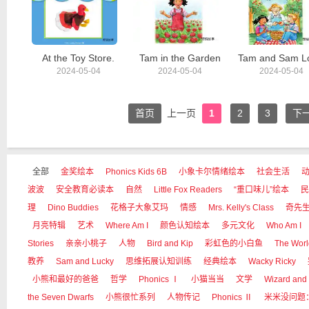
At the Toy Store.
Tam in the Garden
2024-05-04
2024-05-04
2024-05-04
首页
上一页
1
2
3
下
全部
金奖绘本
Phonics Kids 6B
小象卡尔情绪绘本
社会生活
波波
安全教育必读本
自然
Little Fox Readers
“重口味儿”绘本
民
理
Dino Buddies
花格子大象艾玛
情感
Mrs. Kelly's Class
奇先
月亮特辑
艺术
Where Am I
颜色认知绘本
多元文化
Who Am I
Stories
亲亲小桃子
人物
Bird and Kip
彩虹色的小白鱼
The Worl
教养
Sam and Lucky
思维拓展认知训练
经典绘本
Wacky Ricky
小熊和最好的爸爸
哲学
Phonics Ⅰ
小猫当当
文学
Wizard and
the Seven Dwarfs
小熊很忙系列
人物传记
Phonics Ⅱ
米米没问题