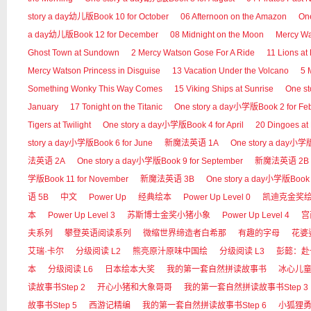
story a day幼儿版Book 10 for October
06 Afternoon on the Amazon
On
a day幼儿版Book 12 for December
08 Midnight on the Moon
Mercy 
Ghost Town at Sundown
2 Mercy Watson Gose For A Ride
11 Lions at
Mercy Watson Princess in Disguise
13 Vacation Under the Volcano
5 
Something Wonky This Way Comes
15 Viking Ships at Sunrise
One s
January
17 Tonight on the Titanic
One story a day小学版Book 2 for Fe
Tigers at Twilight
One story a day小学版Book 4 for April
20 Dingoes at
story a day小学版Book 6 for June
新魔法英语 1A
One story a day小学版B
法英语 2A
One story a day小学版Book 9 for September
新魔法英语 2B
学版Book 11 for November
新魔法英语 3B
One story a day小学版Book 
语 5B
中文
Power Up
经典绘本
Power Up Level 0
凯迪克金奖
本
Power Up Level 3
苏斯博士金奖小猪小象
Power Up Level 4
宫
夫系列
攀登英语阅读系列
微缩世界缔造者白希那
有趣的字母
花婆
艾瑞·卡尔
分级阅读 L2
熊亮原汁原味中国绘
分级阅读 L3
彭懿：赴
本
分级阅读 L6
日本绘本大奖
我的第一套自然拼读故事书
冰心儿
读故事书Step 2
开心小猪和大象哥哥
我的第一套自然拼读故事书Step 3
故事书Step 5
西游记精编
我的第一套自然拼读故事书Step 6
小狐狸