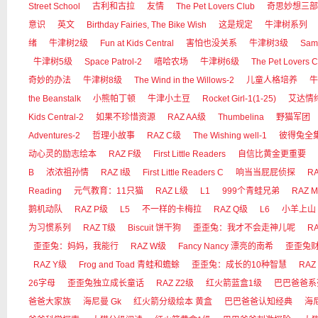
Street School
古利和古拉
友情
The Pet Lovers Club
奇思妙想三部
意识
英文
Birthday Fairies, The Bike Wish
这是规定
牛津树系列
绪
牛津树2级
Fun at Kids Central
害怕也没关系
牛津树3级
Sam
牛津树5级
Space Patrol-2
嘻哈农场
牛津树6级
The Pet Lovers C
奇妙的办法
牛津树8级
The Wind in the Willows-2
儿童人格培养
牛
the Beanstalk
小熊帕丁顿
牛津小土豆
Rocket Girl-1(1-25)
艾达情
Kids Central-2
如果不珍惜资源
RAZ AA级
Thumbelina
野猫军团
Adventures-2
哲理小故事
RAZ C级
The Wishing well-1
彼得兔全
动心灵的励志绘本
RAZ F级
First Little Readers
自信比黄金更重要
B
浓浓祖孙情
RAZ I级
First Little Readers C
响当当屁屁侦探
RA
Reading
元气教育：11只猫
RAZ L级
L1
999个青蛙兄弟
RAZ 
鹅机动队
RAZ P级
L5
不一样的卡梅拉
RAZ Q级
L6
小羊上山
为习惯系列
RAZ T级
Biscuit 饼干狗
歪歪兔：我才不会走神儿呢
R
歪歪兔：妈妈，我能行
RAZ W级
Fancy Nancy 漂亮的南希
歪歪兔
RAZ Y级
Frog and Toad 青蛙和蟾蜍
歪歪兔：成长的10种智慧
RAZ
26字母
歪歪兔独立成长童话
RAZ Z2级
红火箭蓝盒1级
巴巴爸爸系
爸爸大家族
海尼曼 Gk
红火箭分级绘本 黄盒
巴巴爸爸认知经典
海尼