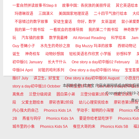
一套自然拼读故事书Step 8
故事中国：各民族的美丽传说
其它英语绘本
玛德琳双语
三国演义
美国国家地理双语
二十四节气旅行绘本
大红狗
不容错过的数字故事
安徒生童话
你好，数学
女巫温妮
鼠小弟爱
我的第一个图书馆
一看就会的思维导图
我的第二个图书馆
神奇数学
玩
汽车镇的故事
数学我最棒
All Abroad Reading
科学绘本
Jam
Guy 苍蝇小子
水先生的奇妙之旅
Big Muzzy 玛泽的故事
西顿动物记
诞生
神奇校车
动物妙想国
轻松英语名作欣赏 小学版
妙想科学
初中版01 January
长大干什么
One story a day初中版02 February
法
中版04 April
好脏的哈利系列
One story a day初中版05 May
宝宝喜
版07 July
讲卫生，好宝宝
One story a day初中版08 August
小恐龙
本网站名称: 绘本宝 内容来源网络或由网友
story a day初中版10 October
小熊宝宝好习惯
One story a day初中版11
Copyright © 
离焦虑
兰登分级阅读
圆白菜小弟
兰登分级第1阶段
我爱交朋友
粤IC
段
父爱主题绘本
廖彩杏第2阶段
幼儿心理安抚绘本
廖彩杏第3阶段
关
内心强大的自己
Phonics Kids 1A
学动手：聪明的小海狸
Phonics Ki
2B
燕雀与钨仔
Phonics Kids 3A
要是你给老鼠吃饼干
Phonics Kid
城市里的小象
Phonics Kids 5A
蚕豆大哥的床
Phonics Kids 5B
福