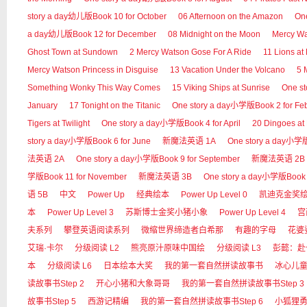
story a day幼儿版Book 10 for October
06 Afternoon on the Amazon
On
a day幼儿版Book 12 for December
08 Midnight on the Moon
Mercy 
Ghost Town at Sundown
2 Mercy Watson Gose For A Ride
11 Lions at
Mercy Watson Princess in Disguise
13 Vacation Under the Volcano
5 
Something Wonky This Way Comes
15 Viking Ships at Sunrise
One s
January
17 Tonight on the Titanic
One story a day小学版Book 2 for Fe
Tigers at Twilight
One story a day小学版Book 4 for April
20 Dingoes at
story a day小学版Book 6 for June
新魔法英语 1A
One story a day小学版B
法英语 2A
One story a day小学版Book 9 for September
新魔法英语 2B
学版Book 11 for November
新魔法英语 3B
One story a day小学版Book 
语 5B
中文
Power Up
经典绘本
Power Up Level 0
凯迪克金奖
本
Power Up Level 3
苏斯博士金奖小猪小象
Power Up Level 4
宫
夫系列
攀登英语阅读系列
微缩世界缔造者白希那
有趣的字母
花婆
艾瑞·卡尔
分级阅读 L2
熊亮原汁原味中国绘
分级阅读 L3
彭懿：赴
本
分级阅读 L6
日本绘本大奖
我的第一套自然拼读故事书
冰心儿
读故事书Step 2
开心小猪和大象哥哥
我的第一套自然拼读故事书Step 3
故事书Step 5
西游记精编
我的第一套自然拼读故事书Step 6
小狐狸