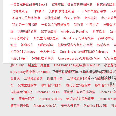
一套自然拼读故事书Step 8
故事中国：各民族的美丽传说
其它英语绘本
玛德琳双语
三国演义
美国国家地理双语
二十四节气旅行绘本
大红狗
不容错过的数字故事
安徒生童话
你好，数学
女巫温妮
鼠小弟爱
我的第一个图书馆
一看就会的思维导图
我的第二个图书馆
神奇数学
玩
汽车镇的故事
数学我最棒
All Abroad Reading
科学绘本
Jam
Guy 苍蝇小子
水先生的奇妙之旅
Big Muzzy 玛泽的故事
西顿动物记
诞生
神奇校车
动物妙想国
轻松英语名作欣赏 小学版
妙想科学
初中版01 January
长大干什么
One story a day初中版02 February
法
中版04 April
好脏的哈利系列
One story a day初中版05 May
宝宝喜
版07 July
讲卫生，好宝宝
One story a day初中版08 August
小恐龙
本网站名称: 绘本宝 内容来源网络或由网友
story a day初中版10 October
小熊宝宝好习惯
One story a day初中版11
Copyright © 
离焦虑
兰登分级阅读
圆白菜小弟
兰登分级第1阶段
我爱交朋友
粤IC
段
父爱主题绘本
廖彩杏第2阶段
幼儿心理安抚绘本
廖彩杏第3阶段
关
内心强大的自己
Phonics Kids 1A
学动手：聪明的小海狸
Phonics Ki
2B
燕雀与钨仔
Phonics Kids 3A
要是你给老鼠吃饼干
Phonics Kid
城市里的小象
Phonics Kids 5A
蚕豆大哥的床
Phonics Kids 5B
福