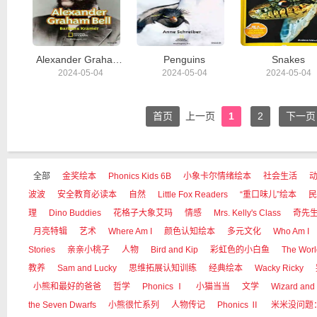
Alexander Graham Bell
Penguins
Snakes
2024-05-04
2024-05-04
2024-05-04
首页
上一页
1
2
下一页
全部
金奖绘本
Phonics Kids 6B
小象卡尔情绪绘本
社会生活
波波
安全教育必读本
自然
Little Fox Readers
“重口味儿”绘本
民
理
Dino Buddies
花格子大象艾玛
情感
Mrs. Kelly's Class
奇先
月亮特辑
艺术
Where Am I
颜色认知绘本
多元文化
Who Am I
Stories
亲亲小桃子
人物
Bird and Kip
彩虹色的小白鱼
The Worl
教养
Sam and Lucky
思维拓展认知训练
经典绘本
Wacky Ricky
小熊和最好的爸爸
哲学
Phonics Ⅰ
小猫当当
文学
Wizard and
the Seven Dwarfs
小熊很忙系列
人物传记
Phonics Ⅱ
米米没问题