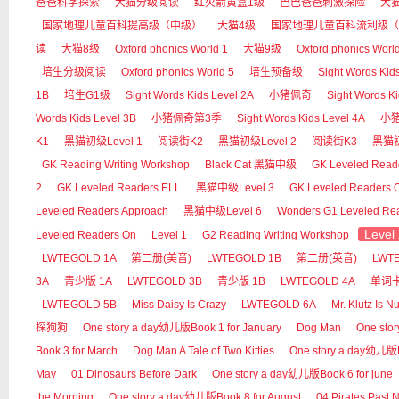
爸爸科学探索
大猫分级阅读
红火箭黄盒1级
巴巴爸爸刺激探险
大
国家地理儿童百科提高级（中级）
大猫4级
国家地理儿童百科流利级（
读
大猫8级
Oxford phonics World 1
大猫9级
Oxford phonics Worl
培生分级阅读
Oxford phonics World 5
培生预备级
Sight Words Kid
1B
培生G1级
Sight Words Kids Level 2A
小猪佩奇
Sight Words Ki
Words Kids Level 3B
小猪佩奇第3季
Sight Words Kids Level 4A
小
K1
黑猫初级Level 1
阅读街K2
黑猫初级Level 2
阅读街K3
黑猫初
GK Reading Writing Workshop
Black Cat 黑猫中级
GK Leveled Read
2
GK Leveled Readers ELL
黑猫中级Level 3
GK Leveled Readers 
Leveled Readers Approach
黑猫中级Level 6
Wonders G1 Leveled Re
Level
Leveled Readers On
Level 1
G2 Reading Writing Workshop
LWTEGOLD 1A
第二册(美音)
LWTEGOLD 1B
第二册(英音)
LWT
3A
青少版 1A
LWTEGOLD 3B
青少版 1B
LWTEGOLD 4A
单词
LWTEGOLD 5B
Miss Daisy Is Crazy
LWTEGOLD 6A
Mr. Klutz Is Nu
探狗狗
One story a day幼儿版Book 1 for January
Dog Man
One sto
Book 3 for March
Dog Man A Tale of Two Kitties
One story a day幼儿版Bo
May
01 Dinosaurs Before Dark
One story a day幼儿版Book 6 for june
the Morning
One story a day幼儿版Book 8 for August
04 Pirates Past 