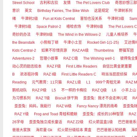
Street School
古利和古拉
友情
The Pet Lovers Club
奇思妙想三部
意识
英文
Birthday Fairies, The Bike Wish
这是规定
牛津树系列
绪
牛津树2级
Fun at Kids Central
害怕也没关系
牛津树3级
Sam
牛津树5级
Space Patrol-2
嘻哈农场
牛津树6级
The Pet Lovers C
奇妙的办法
牛津树8级
The Wind in the Willows-2
儿童人格培养
牛
the Beanstalk
小熊帕丁顿
牛津小土豆
Rocket Girl-1(1-25)
艾达情
Kids Central-2
如果不珍惜资源
RAZ AA级
Thumbelina
野猫军团
Adventures-2
哲理小故事
RAZ C级
The Wishing well-1
彼得兔全
动心灵的励志绘本
RAZ F级
First Little Readers
自信比黄金更重要
B
浓浓祖孙情
RAZ I级
First Little Readers C
响当当屁屁侦探
RA
Reading
元气教育：11只猫
RAZ L级
L1
999个青蛙兄弟
RAZ 
鹅机动队
RAZ P级
L5
不一样的卡梅拉
RAZ Q级
L6
小羊上山
为习惯系列
RAZ T级
Biscuit 饼干狗
歪歪兔：我才不会走神儿呢
R
歪歪兔：妈妈，我能行
RAZ W级
Fancy Nancy 漂亮的南希
歪歪兔
RAZ Y级
Frog and Toad 青蛙和蟾蜍
歪歪兔：成长的10种智慧
RAZ
26字母
歪歪兔独立成长童话
RAZ Z2级
红火箭蓝盒1级
巴巴爸爸系
爸爸大家族
海尼曼 Gk
红火箭分级绘本 黄盒
巴巴爸爸认知经典
海尼