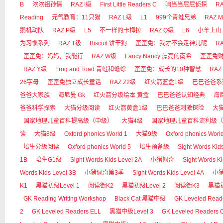
B
浓浓祖孙情
RAZ I级
First Little Readers C
响当当屁屁侦探
RA
Reading
元气教育：11只猫
RAZ L级
L1
999个青蛙兄弟
RAZ 
鹅机动队
RAZ P级
L5
不一样的卡梅拉
RAZ Q级
L6
小羊上山
为习惯系列
RAZ T级
Biscuit 饼干狗
歪歪兔：我才不会走神儿呢
R
歪歪兔：妈妈，我能行
RAZ W级
Fancy Nancy 漂亮的南希
歪歪兔
RAZ Y级
Frog and Toad 青蛙和蟾蜍
歪歪兔：成长的10种智慧
RAZ
26字母
歪歪兔独立成长童话
RAZ Z2级
红火箭蓝盒1级
巴巴爸爸系
爸爸大家族
海尼曼 Gk
红火箭分级绘本 黄盒
巴巴爸爸认知经典
海尼
爸爸科学探索
大猫分级阅读
红火箭黄盒1级
巴巴爸爸刺激探险
大
国家地理儿童百科提高级（中级）
大猫4级
国家地理儿童百科流利级（
读
大猫8级
Oxford phonics World 1
大猫9级
Oxford phonics Worl
培生分级阅读
Oxford phonics World 5
培生预备级
Sight Words Kid
1B
培生G1级
Sight Words Kids Level 2A
小猪佩奇
Sight Words Ki
Words Kids Level 3B
小猪佩奇第3季
Sight Words Kids Level 4A
小
K1
黑猫初级Level 1
阅读街K2
黑猫初级Level 2
阅读街K3
黑猫初
GK Reading Writing Workshop
Black Cat 黑猫中级
GK Leveled Read
2
GK Leveled Readers ELL
黑猫中级Level 3
GK Leveled Readers 