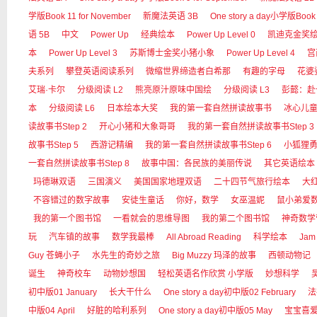
学版Book 11 for November
新魔法英语 3B
One story a day小学版Book 
语 5B
中文
Power Up
经典绘本
Power Up Level 0
凯迪克金奖
本
Power Up Level 3
苏斯博士金奖小猪小象
Power Up Level 4
宫
夫系列
攀登英语阅读系列
微缩世界缔造者白希那
有趣的字母
花婆
艾瑞·卡尔
分级阅读 L2
熊亮原汁原味中国绘
分级阅读 L3
彭懿：赴
本
分级阅读 L6
日本绘本大奖
我的第一套自然拼读故事书
冰心儿
读故事书Step 2
开心小猪和大象哥哥
我的第一套自然拼读故事书Step 3
故事书Step 5
西游记精编
我的第一套自然拼读故事书Step 6
小狐狸
一套自然拼读故事书Step 8
故事中国：各民族的美丽传说
其它英语绘本
玛德琳双语
三国演义
美国国家地理双语
二十四节气旅行绘本
大红狗
不容错过的数字故事
安徒生童话
你好，数学
女巫温妮
鼠小弟爱
我的第一个图书馆
一看就会的思维导图
我的第二个图书馆
神奇数学
玩
汽车镇的故事
数学我最棒
All Abroad Reading
科学绘本
Jam
Guy 苍蝇小子
水先生的奇妙之旅
Big Muzzy 玛泽的故事
西顿动物记
诞生
神奇校车
动物妙想国
轻松英语名作欣赏 小学版
妙想科学
初中版01 January
长大干什么
One story a day初中版02 February
法
中版04 April
好脏的哈利系列
One story a day初中版05 May
宝宝喜