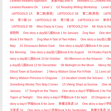
Leveled Readers Approach
黑猫中级Level 6
Wonders G1 Leveled Re
Leveled Readers On
Level 1
G2 Reading Writing Workshop
Level 
LWTEGOLD 1A
第二册(美音)
LWTEGOLD 1B
第二册(英音)
LWT
3A
青少版 1A
LWTEGOLD 3B
青少版 1B
LWTEGOLD 4A
单词
LWTEGOLD 5B
Miss Daisy Is Crazy
LWTEGOLD 6A
Mr. Klutz Is Nu
探狗狗
One story a day幼儿版Book 1 for January
Dog Man
One sto
Book 3 for March
Dog Man A Tale of Two Kitties
One story a day幼儿版Bo
May
01 Dinosaurs Before Dark
One story a day幼儿版Book 6 for june
the Morning
One story a day幼儿版Book 8 for August
04 Pirates Past 
story a day幼儿版Book 10 for October
06 Afternoon on the Amazon
On
a day幼儿版Book 12 for December
08 Midnight on the Moon
Mercy 
Ghost Town at Sundown
2 Mercy Watson Gose For A Ride
11 Lions at
Mercy Watson Princess in Disguise
13 Vacation Under the Volcano
5 
Something Wonky This Way Comes
15 Viking Ships at Sunrise
One s
January
17 Tonight on the Titanic
One story a day小学版Book 2 for Fe
Tigers at Twilight
One story a day小学版Book 4 for April
20 Dingoes at
story a day小学版Book 6 for June
新魔法英语 1A
One story a day小学版B
法英语 2A
One story a day小学版Book 9 for September
新魔法英语 2B