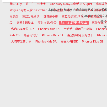
版07 July
讲卫生，好宝宝
One story a day初中版08 August
小恐龙
本网站名称: 绘本宝 内容来源网络或由网友
story a day初中版10 October
小熊宝宝好习惯
One story a day初中版11
Copyright © 
离焦虑
兰登分级阅读
圆白菜小弟
兰登分级第1阶段
我爱交朋友
粤IC
幼儿心理安抚绘本
段
父爱主题绘本
廖彩杏第2阶段
廖彩杏第3
关
做内心强大的自己
Phonics Kids 1A
学动手：聪明的小海狸
Phonics
Kids 2B
燕雀与钨仔
Phonics Kids 3A
要是你给老鼠吃饼干
Phonic
大城市里的小象
Phonics Kids 5A
蚕豆大哥的床
Phonics Kids 5B