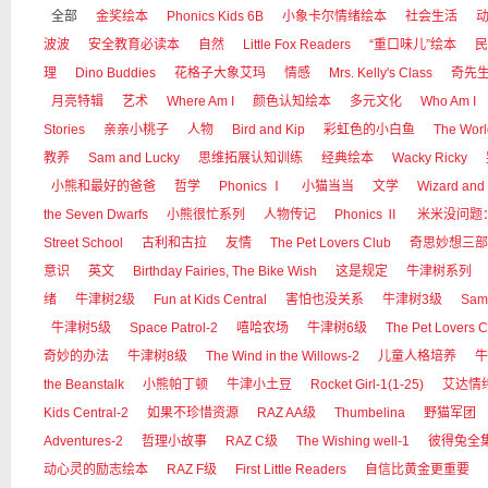
全部
金奖绘本
Phonics Kids 6B
小象卡尔情绪绘本
社会生活
波波
安全教育必读本
自然
Little Fox Readers
“重口味儿”绘本
民
理
Dino Buddies
花格子大象艾玛
情感
Mrs. Kelly's Class
奇先
月亮特辑
艺术
Where Am I
颜色认知绘本
多元文化
Who Am I
Stories
亲亲小桃子
人物
Bird and Kip
彩虹色的小白鱼
The Worl
教养
Sam and Lucky
思维拓展认知训练
经典绘本
Wacky Ricky
小熊和最好的爸爸
哲学
Phonics Ⅰ
小猫当当
文学
Wizard and
the Seven Dwarfs
小熊很忙系列
人物传记
Phonics Ⅱ
米米没问题
Street School
古利和古拉
友情
The Pet Lovers Club
奇思妙想三部
意识
英文
Birthday Fairies, The Bike Wish
这是规定
牛津树系列
绪
牛津树2级
Fun at Kids Central
害怕也没关系
牛津树3级
Sam
牛津树5级
Space Patrol-2
嘻哈农场
牛津树6级
The Pet Lovers C
奇妙的办法
牛津树8级
The Wind in the Willows-2
儿童人格培养
牛
the Beanstalk
小熊帕丁顿
牛津小土豆
Rocket Girl-1(1-25)
艾达情
Kids Central-2
如果不珍惜资源
RAZ AA级
Thumbelina
野猫军团
Adventures-2
哲理小故事
RAZ C级
The Wishing well-1
彼得兔全
动心灵的励志绘本
RAZ F级
First Little Readers
自信比黄金更重要