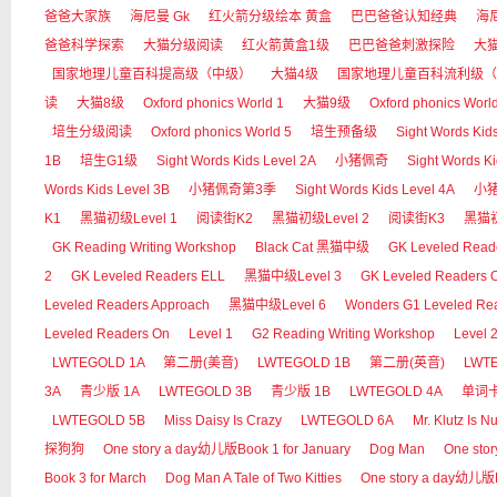
爸爸大家族
海尼曼 Gk
红火箭分级绘本 黄盒
巴巴爸爸认知经典
海尼
爸爸科学探索
大猫分级阅读
红火箭黄盒1级
巴巴爸爸刺激探险
大
国家地理儿童百科提高级（中级）
大猫4级
国家地理儿童百科流利级（
读
大猫8级
Oxford phonics World 1
大猫9级
Oxford phonics Worl
培生分级阅读
Oxford phonics World 5
培生预备级
Sight Words Kid
1B
培生G1级
Sight Words Kids Level 2A
小猪佩奇
Sight Words Ki
Words Kids Level 3B
小猪佩奇第3季
Sight Words Kids Level 4A
小
K1
黑猫初级Level 1
阅读街K2
黑猫初级Level 2
阅读街K3
黑猫初
GK Reading Writing Workshop
Black Cat 黑猫中级
GK Leveled Read
2
GK Leveled Readers ELL
黑猫中级Level 3
GK Leveled Readers 
Leveled Readers Approach
黑猫中级Level 6
Wonders G1 Leveled Re
Leveled Readers On
Level 1
G2 Reading Writing Workshop
Level 
LWTEGOLD 1A
第二册(美音)
LWTEGOLD 1B
第二册(英音)
LWT
3A
青少版 1A
LWTEGOLD 3B
青少版 1B
LWTEGOLD 4A
单词
LWTEGOLD 5B
Miss Daisy Is Crazy
LWTEGOLD 6A
Mr. Klutz Is Nu
探狗狗
One story a day幼儿版Book 1 for January
Dog Man
One sto
Book 3 for March
Dog Man A Tale of Two Kitties
One story a day幼儿版Bo