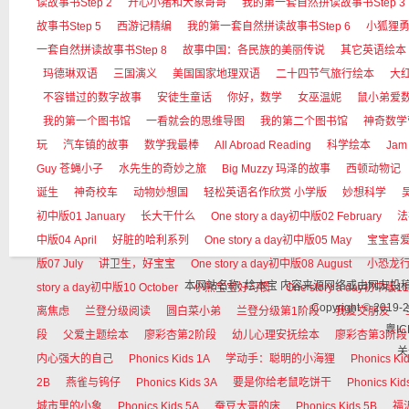
读故事书Step 2
开心小猪和大象哥哥
我的第一套自然拼读故事书Step 3
故事书Step 5
西游记精编
我的第一套自然拼读故事书Step 6
小狐狸
一套自然拼读故事书Step 8
故事中国：各民族的美丽传说
其它英语绘本
玛德琳双语
三国演义
美国国家地理双语
二十四节气旅行绘本
大红狗
不容错过的数字故事
安徒生童话
你好，数学
女巫温妮
鼠小弟爱
我的第一个图书馆
一看就会的思维导图
我的第二个图书馆
神奇数学
玩
汽车镇的故事
数学我最棒
All Abroad Reading
科学绘本
Jam
Guy 苍蝇小子
水先生的奇妙之旅
Big Muzzy 玛泽的故事
西顿动物记
诞生
神奇校车
动物妙想国
轻松英语名作欣赏 小学版
妙想科学
初中版01 January
长大干什么
One story a day初中版02 February
法
中版04 April
好脏的哈利系列
One story a day初中版05 May
宝宝喜
版07 July
讲卫生，好宝宝
One story a day初中版08 August
小恐龙
本网站名称: 绘本宝 内容来源网络或由网友
story a day初中版10 October
小熊宝宝好习惯
One story a day初中版11
Copyright © 
离焦虑
兰登分级阅读
圆白菜小弟
兰登分级第1阶段
我爱交朋友
粤IC
段
父爱主题绘本
廖彩杏第2阶段
幼儿心理安抚绘本
廖彩杏第3阶段
关
内心强大的自己
Phonics Kids 1A
学动手：聪明的小海狸
Phonics Ki
2B
燕雀与钨仔
Phonics Kids 3A
要是你给老鼠吃饼干
Phonics Kid
城市里的小象
Phonics Kids 5A
蚕豆大哥的床
Phonics Kids 5B
福