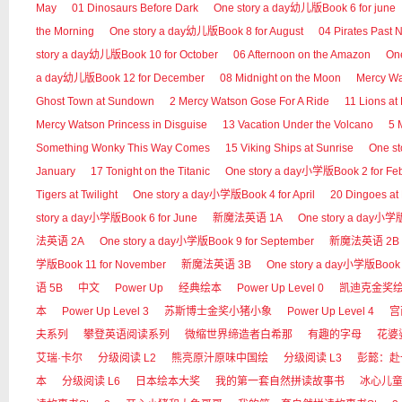
May
01 Dinosaurs Before Dark
One story a day幼儿版Book 6 for june
the Morning
One story a day幼儿版Book 8 for August
04 Pirates Past 
story a day幼儿版Book 10 for October
06 Afternoon on the Amazon
On
a day幼儿版Book 12 for December
08 Midnight on the Moon
Mercy 
Ghost Town at Sundown
2 Mercy Watson Gose For A Ride
11 Lions at
Mercy Watson Princess in Disguise
13 Vacation Under the Volcano
5 
Something Wonky This Way Comes
15 Viking Ships at Sunrise
One s
January
17 Tonight on the Titanic
One story a day小学版Book 2 for Fe
Tigers at Twilight
One story a day小学版Book 4 for April
20 Dingoes at
story a day小学版Book 6 for June
新魔法英语 1A
One story a day小学版B
法英语 2A
One story a day小学版Book 9 for September
新魔法英语 2B
学版Book 11 for November
新魔法英语 3B
One story a day小学版Book 
语 5B
中文
Power Up
经典绘本
Power Up Level 0
凯迪克金奖
本
Power Up Level 3
苏斯博士金奖小猪小象
Power Up Level 4
宫
夫系列
攀登英语阅读系列
微缩世界缔造者白希那
有趣的字母
花婆
艾瑞·卡尔
分级阅读 L2
熊亮原汁原味中国绘
分级阅读 L3
彭懿：赴
本
分级阅读 L6
日本绘本大奖
我的第一套自然拼读故事书
冰心儿