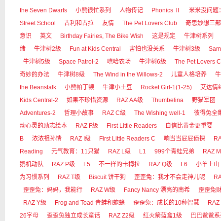
the Seven Dwarfs
小熊很忙系列
人物传记
Phonics Ⅱ
米米没问题
Street School
古利和古拉
友情
The Pet Lovers Club
奇思妙想三部
意识
英文
Birthday Fairies, The Bike Wish
这是规定
牛津树系列
绪
牛津树2级
Fun at Kids Central
害怕也没关系
牛津树3级
Sam
牛津树5级
Space Patrol-2
嘻哈农场
牛津树6级
The Pet Lovers C
奇妙的办法
牛津树8级
The Wind in the Willows-2
儿童人格培养
牛
the Beanstalk
小熊帕丁顿
牛津小土豆
Rocket Girl-1(1-25)
艾达情
Kids Central-2
如果不珍惜资源
RAZ AA级
Thumbelina
野猫军团
Adventures-2
哲理小故事
RAZ C级
The Wishing well-1
彼得兔全
动心灵的励志绘本
RAZ F级
First Little Readers
自信比黄金更重要
B
浓浓祖孙情
RAZ I级
First Little Readers C
响当当屁屁侦探
RA
Reading
元气教育：11只猫
RAZ L级
L1
999个青蛙兄弟
RAZ 
鹅机动队
RAZ P级
L5
不一样的卡梅拉
RAZ Q级
L6
小羊上山
为习惯系列
RAZ T级
Biscuit 饼干狗
歪歪兔：我才不会走神儿呢
R
歪歪兔：妈妈，我能行
RAZ W级
Fancy Nancy 漂亮的南希
歪歪兔
RAZ Y级
Frog and Toad 青蛙和蟾蜍
歪歪兔：成长的10种智慧
RAZ
26字母
歪歪兔独立成长童话
RAZ Z2级
红火箭蓝盒1级
巴巴爸爸系