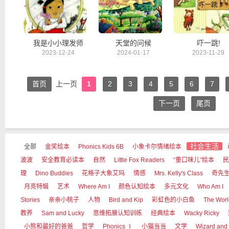
我是小小理发师
天堂的问候
吓一跳!
2023-12-24
2024-01-17
2023-11-29
首页
上一页
1
2
3
4
5
6
7
下一页
尾页
社会生活
全部
金奖绘本
Phonics Kids 6B
小象卡尔情绪绘本
波波
安全教育必读本
自然
Little Fox Readers
“重口味儿”绘本
民
理
Dino Buddies
花格子大象艾玛
情感
Mrs. Kelly's Class
奇先
月亮特辑
艺术
Where Am I
颜色认知绘本
多元文化
Who Am I
Stories
亲亲小桃子
人物
Bird and Kip
彩虹色的小白鱼
The Worl
教养
Sam and Lucky
思维拓展认知训练
经典绘本
Wacky Ricky
小熊和最好的爸爸
哲学
Phonics Ⅰ
小猫当当
文学
Wizard and