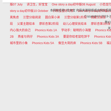
版07 July
讲卫生，好宝宝
One story a day初中版08 August
小恐龙
本网站名称: 绘本宝 内容来源网络或由网友
story a day初中版10 October
小熊宝宝好习惯
One story a day初中版11
Copyright © 
离焦虑
兰登分级阅读
圆白菜小弟
兰登分级第1阶段
我爱交朋友
粤IC
段
父爱主题绘本
廖彩杏第2阶段
幼儿心理安抚绘本
廖彩杏第3阶段
关
内心强大的自己
Phonics Kids 1A
学动手：聪明的小海狸
Phonics Ki
2B
燕雀与钨仔
Phonics Kids 3A
要是你给老鼠吃饼干
Phonics Kid
城市里的小象
Phonics Kids 5A
蚕豆大哥的床
Phonics Kids 5B
福