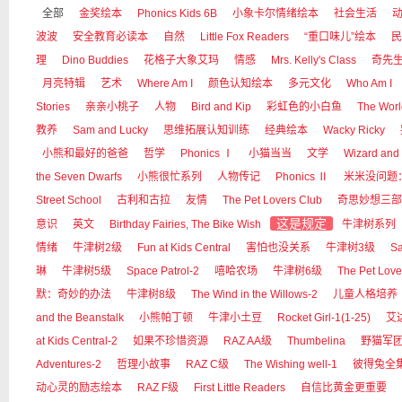
全部
金奖绘本
Phonics Kids 6B
小象卡尔情绪绘本
社会生活
波波
安全教育必读本
自然
Little Fox Readers
“重口味儿”绘本
民
理
Dino Buddies
花格子大象艾玛
情感
Mrs. Kelly's Class
奇先
月亮特辑
艺术
Where Am I
颜色认知绘本
多元文化
Who Am I
Stories
亲亲小桃子
人物
Bird and Kip
彩虹色的小白鱼
The Worl
教养
Sam and Lucky
思维拓展认知训练
经典绘本
Wacky Ricky
小熊和最好的爸爸
哲学
Phonics Ⅰ
小猫当当
文学
Wizard and
the Seven Dwarfs
小熊很忙系列
人物传记
Phonics Ⅱ
米米没问题
Street School
古利和古拉
友情
The Pet Lovers Club
奇思妙想三部
这是规定
意识
英文
Birthday Fairies, The Bike Wish
牛津树系列
情绪
牛津树2级
Fun at Kids Central
害怕也没关系
牛津树3级
Sa
琳
牛津树5级
Space Patrol-2
嘻哈农场
牛津树6级
The Pet Love
默：奇妙的办法
牛津树8级
The Wind in the Willows-2
儿童人格培养
and the Beanstalk
小熊帕丁顿
牛津小土豆
Rocket Girl-1(1-25)
艾
at Kids Central-2
如果不珍惜资源
RAZ AA级
Thumbelina
野猫军
Adventures-2
哲理小故事
RAZ C级
The Wishing well-1
彼得兔全
动心灵的励志绘本
RAZ F级
First Little Readers
自信比黄金更重要