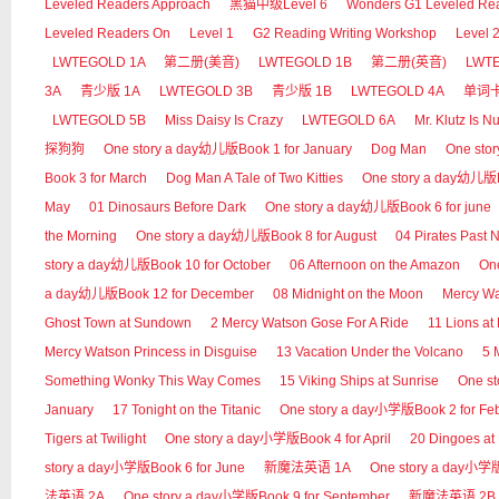
Leveled Readers Approach
黑猫中级Level 6
Wonders G1 Leveled Re
Leveled Readers On
Level 1
G2 Reading Writing Workshop
Level 
LWTEGOLD 1A
第二册(美音)
LWTEGOLD 1B
第二册(英音)
LWT
3A
青少版 1A
LWTEGOLD 3B
青少版 1B
LWTEGOLD 4A
单词
LWTEGOLD 5B
Miss Daisy Is Crazy
LWTEGOLD 6A
Mr. Klutz Is Nu
探狗狗
One story a day幼儿版Book 1 for January
Dog Man
One sto
Book 3 for March
Dog Man A Tale of Two Kitties
One story a day幼儿版Bo
May
01 Dinosaurs Before Dark
One story a day幼儿版Book 6 for june
the Morning
One story a day幼儿版Book 8 for August
04 Pirates Past 
story a day幼儿版Book 10 for October
06 Afternoon on the Amazon
On
a day幼儿版Book 12 for December
08 Midnight on the Moon
Mercy 
Ghost Town at Sundown
2 Mercy Watson Gose For A Ride
11 Lions at
Mercy Watson Princess in Disguise
13 Vacation Under the Volcano
5 
Something Wonky This Way Comes
15 Viking Ships at Sunrise
One s
January
17 Tonight on the Titanic
One story a day小学版Book 2 for Fe
Tigers at Twilight
One story a day小学版Book 4 for April
20 Dingoes at
story a day小学版Book 6 for June
新魔法英语 1A
One story a day小学版B
法英语 2A
One story a day小学版Book 9 for September
新魔法英语 2B