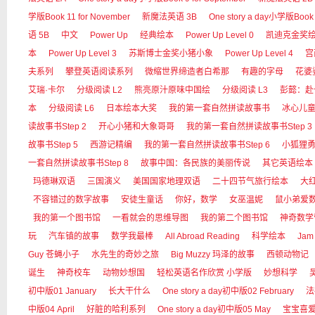
学版Book 11 for November
新魔法英语 3B
One story a day小学版Book 
语 5B
中文
Power Up
经典绘本
Power Up Level 0
凯迪克金奖
本
Power Up Level 3
苏斯博士金奖小猪小象
Power Up Level 4
宫
夫系列
攀登英语阅读系列
微缩世界缔造者白希那
有趣的字母
花婆
艾瑞·卡尔
分级阅读 L2
熊亮原汁原味中国绘
分级阅读 L3
彭懿：赴
本
分级阅读 L6
日本绘本大奖
我的第一套自然拼读故事书
冰心儿
读故事书Step 2
开心小猪和大象哥哥
我的第一套自然拼读故事书Step 3
故事书Step 5
西游记精编
我的第一套自然拼读故事书Step 6
小狐狸
一套自然拼读故事书Step 8
故事中国：各民族的美丽传说
其它英语绘本
玛德琳双语
三国演义
美国国家地理双语
二十四节气旅行绘本
大红狗
不容错过的数字故事
安徒生童话
你好，数学
女巫温妮
鼠小弟爱
我的第一个图书馆
一看就会的思维导图
我的第二个图书馆
神奇数学
玩
汽车镇的故事
数学我最棒
All Abroad Reading
科学绘本
Jam
Guy 苍蝇小子
水先生的奇妙之旅
Big Muzzy 玛泽的故事
西顿动物记
诞生
神奇校车
动物妙想国
轻松英语名作欣赏 小学版
妙想科学
初中版01 January
长大干什么
One story a day初中版02 February
法
中版04 April
好脏的哈利系列
One story a day初中版05 May
宝宝喜