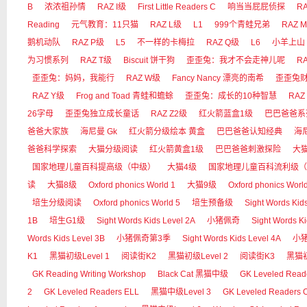
B
浓浓祖孙情
RAZ I级
First Little Readers C
响当当屁屁侦探
RA
Reading
元气教育：11只猫
RAZ L级
L1
999个青蛙兄弟
RAZ 
鹅机动队
RAZ P级
L5
不一样的卡梅拉
RAZ Q级
L6
小羊上山
为习惯系列
RAZ T级
Biscuit 饼干狗
歪歪兔：我才不会走神儿呢
R
歪歪兔：妈妈，我能行
RAZ W级
Fancy Nancy 漂亮的南希
歪歪兔
RAZ Y级
Frog and Toad 青蛙和蟾蜍
歪歪兔：成长的10种智慧
RAZ
26字母
歪歪兔独立成长童话
RAZ Z2级
红火箭蓝盒1级
巴巴爸爸系
爸爸大家族
海尼曼 Gk
红火箭分级绘本 黄盒
巴巴爸爸认知经典
海尼
爸爸科学探索
大猫分级阅读
红火箭黄盒1级
巴巴爸爸刺激探险
大
国家地理儿童百科提高级（中级）
大猫4级
国家地理儿童百科流利级（
读
大猫8级
Oxford phonics World 1
大猫9级
Oxford phonics Worl
培生分级阅读
Oxford phonics World 5
培生预备级
Sight Words Kid
1B
培生G1级
Sight Words Kids Level 2A
小猪佩奇
Sight Words Ki
Words Kids Level 3B
小猪佩奇第3季
Sight Words Kids Level 4A
小
K1
黑猫初级Level 1
阅读街K2
黑猫初级Level 2
阅读街K3
黑猫初
GK Reading Writing Workshop
Black Cat 黑猫中级
GK Leveled Read
2
GK Leveled Readers ELL
黑猫中级Level 3
GK Leveled Readers 