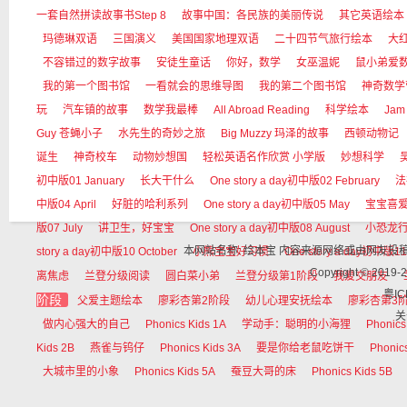
一套自然拼读故事书Step 8
故事中国：各民族的美丽传说
其它英语绘本
玛德琳双语
三国演义
美国国家地理双语
二十四节气旅行绘本
大红狗
不容错过的数字故事
安徒生童话
你好，数学
女巫温妮
鼠小弟爱
我的第一个图书馆
一看就会的思维导图
我的第二个图书馆
神奇数学
玩
汽车镇的故事
数学我最棒
All Abroad Reading
科学绘本
Jam
Guy 苍蝇小子
水先生的奇妙之旅
Big Muzzy 玛泽的故事
西顿动物记
诞生
神奇校车
动物妙想国
轻松英语名作欣赏 小学版
妙想科学
初中版01 January
长大干什么
One story a day初中版02 February
法
中版04 April
好脏的哈利系列
One story a day初中版05 May
宝宝喜
版07 July
讲卫生，好宝宝
One story a day初中版08 August
小恐龙
本网站名称: 绘本宝 内容来源网络或由网友
story a day初中版10 October
小熊宝宝好习惯
One story a day初中版11
Copyright © 
离焦虑
兰登分级阅读
圆白菜小弟
兰登分级第1阶段
我爱交朋友
粤IC
阶段
父爱主题绘本
廖彩杏第2阶段
幼儿心理安抚绘本
廖彩杏第3
关
做内心强大的自己
Phonics Kids 1A
学动手：聪明的小海狸
Phonics
Kids 2B
燕雀与钨仔
Phonics Kids 3A
要是你给老鼠吃饼干
Phonic
大城市里的小象
Phonics Kids 5A
蚕豆大哥的床
Phonics Kids 5B