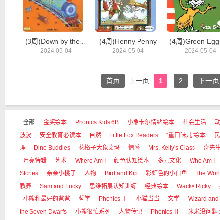
(3周)Down by the Station
(4周)Henny Penny
2024-05-04
2024-05-04
2024-05-04
首页
上一页
1
2
下一页
全部
金奖绘本
Phonics Kids 6B
小象卡尔情绪绘本
社会生活
波波
安全教育必读本
自然
Little Fox Readers
“重口味儿”绘本
民
理
Dino Buddies
花格子大象艾玛
情感
Mrs. Kelly's Class
奇先
月亮特辑
艺术
Where Am I
颜色认知绘本
多元文化
Who Am I
Stories
亲亲小桃子
人物
Bird and Kip
彩虹色的小白鱼
The Worl
教养
Sam and Lucky
思维拓展认知训练
经典绘本
Wacky Ricky
小熊和最好的爸爸
哲学
Phonics Ⅰ
小猫当当
文学
Wizard and
the Seven Dwarfs
小熊很忙系列
人物传记
Phonics Ⅱ
米米没问题