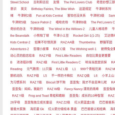
Street School
古利和古拉
友情
The Pet Lovers Club
奇思妙想三部
意识
英文
Birthday Fairies, The Bike Wish
这是规定
牛津树系列
绪
牛津树2级
Fun at Kids Central
害怕也没关系
牛津树3级
Sam
牛津树5级
Space Patrol-2
嘻哈农场
牛津树6级
The Pet Lovers C
奇妙的办法
牛津树8级
The Wind in the Willows-2
儿童人格培养
牛
the Beanstalk
小熊帕丁顿
牛津小土豆
Rocket Girl-1(1-25)
艾达情
Kids Central-2
如果不珍惜资源
RAZ AA级
Thumbelina
野猫军团
Adventures-2
哲理小故事
RAZ C级
The Wishing well-1
彼得兔全
动心灵的励志绘本
RAZ F级
First Little Readers
自信比黄金更重要
B
浓浓祖孙情
RAZ I级
First Little Readers C
响当当屁屁侦探
RA
Reading
元气教育：11只猫
RAZ L级
L1
999个青蛙兄弟
RAZ 
鹅机动队
RAZ P级
L5
不一样的卡梅拉
RAZ Q级
L6
小羊上山
为习惯系列
RAZ T级
Biscuit 饼干狗
歪歪兔：我才不会走神儿呢
R
歪歪兔：妈妈，我能行
RAZ W级
Fancy Nancy 漂亮的南希
歪歪兔
RAZ Y级
Frog and Toad 青蛙和蟾蜍
歪歪兔：成长的10种智慧
RAZ
26字母
歪歪兔独立成长童话
RAZ Z2级
红火箭蓝盒1级
巴巴爸爸系
爸爸大家族
海尼曼 Gk
红火箭分级绘本 黄盒
巴巴爸爸认知经典
海尼