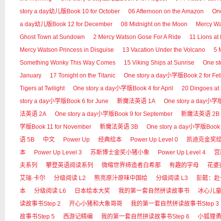
story a day幼儿版Book 10 for October
06 Afternoon on the Amazon
On
a day幼儿版Book 12 for December
08 Midnight on the Moon
Mercy 
Ghost Town at Sundown
2 Mercy Watson Gose For A Ride
11 Lions at
Mercy Watson Princess in Disguise
13 Vacation Under the Volcano
5 
Something Wonky This Way Comes
15 Viking Ships at Sunrise
One s
January
17 Tonight on the Titanic
One story a day小学版Book 2 for Fe
Tigers at Twilight
One story a day小学版Book 4 for April
20 Dingoes at
story a day小学版Book 6 for June
新魔法英语 1A
One story a day小学版B
法英语 2A
One story a day小学版Book 9 for September
新魔法英语 2B
学版Book 11 for November
新魔法英语 3B
One story a day小学版Book 
语 5B
中文
Power Up
经典绘本
Power Up Level 0
凯迪克金奖
本
Power Up Level 3
苏斯博士金奖小猪小象
Power Up Level 4
宫
夫系列
攀登英语阅读系列
微缩世界缔造者白希那
有趣的字母
花婆
艾瑞·卡尔
分级阅读 L2
熊亮原汁原味中国绘
分级阅读 L3
彭懿：赴
本
分级阅读 L6
日本绘本大奖
我的第一套自然拼读故事书
冰心儿
读故事书Step 2
开心小猪和大象哥哥
我的第一套自然拼读故事书Step 3
故事书Step 5
西游记精编
我的第一套自然拼读故事书Step 6
小狐狸