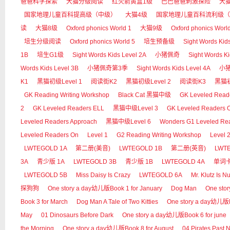
爸爸科学探索
大猫分级阅读
红火箭黄盒1级
巴巴爸爸刺激探险
大
国家地理儿童百科提高级（中级）
大猫4级
国家地理儿童百科流利级（
读
大猫8级
Oxford phonics World 1
大猫9级
Oxford phonics Worl
培生分级阅读
Oxford phonics World 5
培生预备级
Sight Words Kid
1B
培生G1级
Sight Words Kids Level 2A
小猪佩奇
Sight Words Ki
Words Kids Level 3B
小猪佩奇第3季
Sight Words Kids Level 4A
小
K1
黑猫初级Level 1
阅读街K2
黑猫初级Level 2
阅读街K3
黑猫初
GK Reading Writing Workshop
Black Cat 黑猫中级
GK Leveled Read
2
GK Leveled Readers ELL
黑猫中级Level 3
GK Leveled Readers 
Leveled Readers Approach
黑猫中级Level 6
Wonders G1 Leveled Re
Leveled Readers On
Level 1
G2 Reading Writing Workshop
Level 
LWTEGOLD 1A
第二册(美音)
LWTEGOLD 1B
第二册(英音)
LWT
3A
青少版 1A
LWTEGOLD 3B
青少版 1B
LWTEGOLD 4A
单词
LWTEGOLD 5B
Miss Daisy Is Crazy
LWTEGOLD 6A
Mr. Klutz Is Nu
探狗狗
One story a day幼儿版Book 1 for January
Dog Man
One sto
Book 3 for March
Dog Man A Tale of Two Kitties
One story a day幼儿版Bo
May
01 Dinosaurs Before Dark
One story a day幼儿版Book 6 for june
the Morning
One story a day幼儿版Book 8 for August
04 Pirates Past 