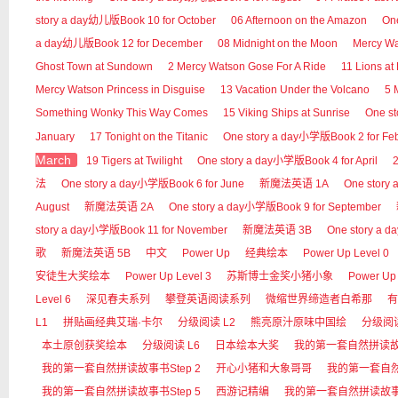
story a day幼儿版Book 10 for October
06 Afternoon on the Amazon
On
a day幼儿版Book 12 for December
08 Midnight on the Moon
Mercy 
Ghost Town at Sundown
2 Mercy Watson Gose For A Ride
11 Lions at
Mercy Watson Princess in Disguise
13 Vacation Under the Volcano
5 
Something Wonky This Way Comes
15 Viking Ships at Sunrise
One s
January
17 Tonight on the Titanic
One story a day小学版Book 2 for Fe
March
19 Tigers at Twilight
One story a day小学版Book 4 for April
2
法
One story a day小学版Book 6 for June
新魔法英语 1A
One story 
August
新魔法英语 2A
One story a day小学版Book 9 for September
story a day小学版Book 11 for November
新魔法英语 3B
One story a 
歌
新魔法英语 5B
中文
Power Up
经典绘本
Power Up Level 0
安徒生大奖绘本
Power Up Level 3
苏斯博士金奖小猪小象
Power Up 
Level 6
深见春夫系列
攀登英语阅读系列
微缩世界缔造者白希那
有
L1
拼贴画经典艾瑞·卡尔
分级阅读 L2
熊亮原汁原味中国绘
分级阅读
本土原创获奖绘本
分级阅读 L6
日本绘本大奖
我的第一套自然拼读
我的第一套自然拼读故事书Step 2
开心小猪和大象哥哥
我的第一套自然拼
我的第一套自然拼读故事书Step 5
西游记精编
我的第一套自然拼读故事书