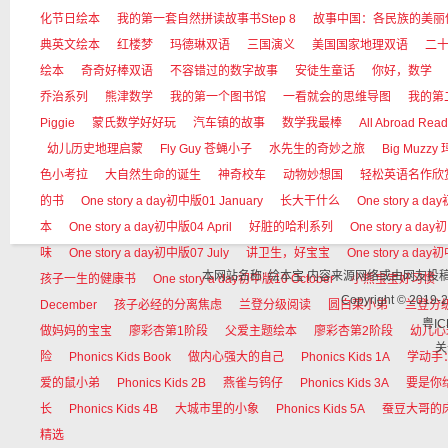
化节日绘本
我的第一套自然拼读故事书Step 8
故事中国：各民族的美丽
典英文绘本
红楼梦
玛德琳双语
三国演义
美国国家地理双语
二
绘本
奇奇好棒双语
不容错过的数字故事
安徒生童话
你好，数学
乔治系列
熊津数学
我的第一个图书馆
一看就会的思维导图
我的第
Piggie
蒙氏数学好好玩
汽车镇的故事
数学我最棒
All Abroad Read
幼儿历史地理启蒙
Fly Guy 苍蝇小子
水先生的奇妙之旅
Big Muzz
色小考拉
大自然生命的诞生
神奇校车
动物妙想国
轻松英语名作欣
的书
One story a day初中版01 January
长大干什么
One story a da
本
One story a day初中版04 April
好脏的哈利系列
One story a da
味
One story a day初中版07 July
讲卫生，好宝宝
One story a day
本网站名称: 绘本宝 内容来源网络或由网友
孩子一生的健康书
One story a day初中版10 October
小熊宝宝好习惯
Copyright © 
December
孩子必经的分离焦虑
兰登分级阅读
圆白菜小弟
兰登分
粤IC
做妈妈的宝宝
廖彩杏第1阶段
父爱主题绘本
廖彩杏第2阶段
幼儿心
关
险
Phonics Kids Book
做内心强大的自己
Phonics Kids 1A
学动手
爱的鼠小弟
Phonics Kids 2B
燕雀与钨仔
Phonics Kids 3A
要是你
长
Phonics Kids 4B
大城市里的小象
Phonics Kids 5A
蚕豆大哥的
精选