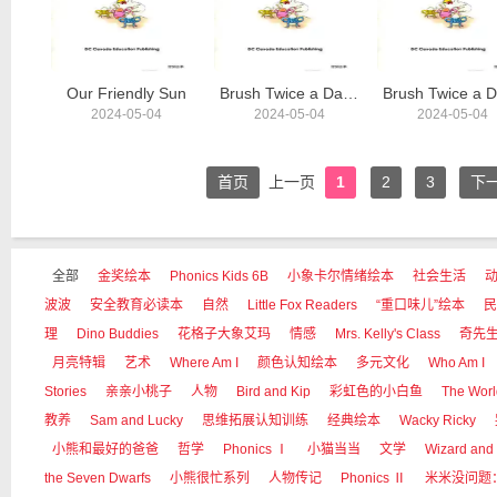
Our Friendly Sun
Brush Twice a Day(I)
2024-05-04
2024-05-04
2024-05-04
首页
上一页
1
2
3
下
全部
金奖绘本
Phonics Kids 6B
小象卡尔情绪绘本
社会生活
波波
安全教育必读本
自然
Little Fox Readers
“重口味儿”绘本
民
理
Dino Buddies
花格子大象艾玛
情感
Mrs. Kelly's Class
奇先
月亮特辑
艺术
Where Am I
颜色认知绘本
多元文化
Who Am I
Stories
亲亲小桃子
人物
Bird and Kip
彩虹色的小白鱼
The Worl
教养
Sam and Lucky
思维拓展认知训练
经典绘本
Wacky Ricky
小熊和最好的爸爸
哲学
Phonics Ⅰ
小猫当当
文学
Wizard and
the Seven Dwarfs
小熊很忙系列
人物传记
Phonics Ⅱ
米米没问题