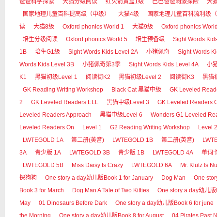
爸爸科学探索
大猫分级阅读
红火箭黄盒1级
巴巴爸爸刺激探险
大
国家地理儿童百科提高级（中级）
大猫4级
国家地理儿童百科流利级（
读
大猫8级
Oxford phonics World 1
大猫9级
Oxford phonics Worl
培生分级阅读
Oxford phonics World 5
培生预备级
Sight Words Kid
1B
培生G1级
Sight Words Kids Level 2A
小猪佩奇
Sight Words Ki
Words Kids Level 3B
小猪佩奇第3季
Sight Words Kids Level 4A
小
K1
黑猫初级Level 1
阅读街K2
黑猫初级Level 2
阅读街K3
黑猫初
GK Reading Writing Workshop
Black Cat 黑猫中级
GK Leveled Read
2
GK Leveled Readers ELL
黑猫中级Level 3
GK Leveled Readers 
Leveled Readers Approach
黑猫中级Level 6
Wonders G1 Leveled Re
Leveled Readers On
Level 1
G2 Reading Writing Workshop
Level 
LWTEGOLD 1A
第二册(美音)
LWTEGOLD 1B
第二册(英音)
LWT
3A
青少版 1A
LWTEGOLD 3B
青少版 1B
LWTEGOLD 4A
单词
LWTEGOLD 5B
Miss Daisy Is Crazy
LWTEGOLD 6A
Mr. Klutz Is Nu
探狗狗
One story a day幼儿版Book 1 for January
Dog Man
One sto
Book 3 for March
Dog Man A Tale of Two Kitties
One story a day幼儿版Bo
May
01 Dinosaurs Before Dark
One story a day幼儿版Book 6 for june
the Morning
One story a day幼儿版Book 8 for August
04 Pirates Past 