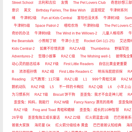
Street School
古利和古拉
友情
The Pet Lovers Club
奇思妙想三部
意识
英文
Birthday Fairies, The Bike Wish
这是规定
牛津树系列
绪
牛津树2级
Fun at Kids Central
害怕也没关系
牛津树3级
Sam
牛津树5级
Space Patrol-2
嘻哈农场
牛津树6级
The Pet Lovers C
奇妙的办法
牛津树8级
The Wind in the Willows-2
儿童人格培养
牛
the Beanstalk
小熊帕丁顿
牛津小土豆
Rocket Girl-1(1-25)
艾达情
Kids Central-2
如果不珍惜资源
RAZ AA级
Thumbelina
野猫军团
Adventures-2
哲理小故事
RAZ C级
The Wishing well-1
彼得兔全
动心灵的励志绘本
RAZ F级
First Little Readers
自信比黄金更重要
B
浓浓祖孙情
RAZ I级
First Little Readers C
响当当屁屁侦探
RA
Reading
元气教育：11只猫
RAZ L级
L1
999个青蛙兄弟
RAZ 
鹅机动队
RAZ P级
L5
不一样的卡梅拉
RAZ Q级
L6
小羊上山
为习惯系列
RAZ T级
Biscuit 饼干狗
歪歪兔：我才不会走神儿呢
R
歪歪兔：妈妈，我能行
RAZ W级
Fancy Nancy 漂亮的南希
歪歪兔
RAZ Y级
Frog and Toad 青蛙和蟾蜍
歪歪兔：成长的10种智慧
RAZ
26字母
歪歪兔独立成长童话
RAZ Z2级
红火箭蓝盒1级
巴巴爸爸系
爸爸大家族
海尼曼 Gk
红火箭分级绘本 黄盒
巴巴爸爸认知经典
海尼